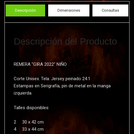
Descripción
Dimensiones
Consultas
Descripción del Producto
REMERA "GIRA 2022" NIÑO
Corte Unisex. Tela: Jersey peinado 24.1
Estampas en Serigrafí­a, pin de metal en la manga
izquierda.
Talles disponibles:
2 30 x 42 cm
4 33 x 44 cm