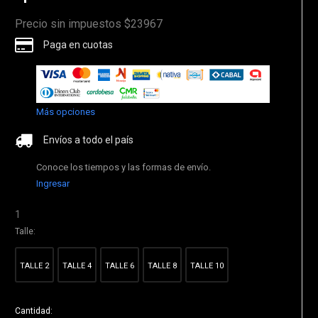
Precio sin impuestos $23967
Paga en cuotas
Más opciones
Envíos a todo el país
Conoce los tiempos y las formas de envío.
Ingresar
1
Talle:
TALLE 2
TALLE 4
TALLE 6
TALLE 8
TALLE 10
Cantidad: